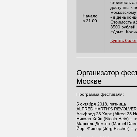
стоимость эл
доступны к п
московскому
Начало
- в день кон
в 21.00
Стоимость а
3500 рублей.
«Дом». Коли
Купить билет
Организатор фест
Москве
Программа фестиваля:
5 октября 2018, пятница
ALFRED HARTH’S REVOLVER
Альфред 23 Харт (Alfred 23 H
Никола Хайн (Nicola Hein) – г
Марсель Демген (Marcel Daem
Йорг Фишер (Jörg Fischer) – 