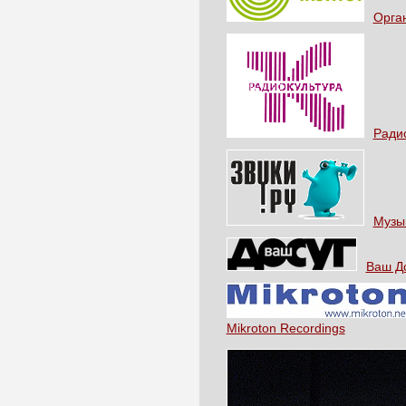
Орган
Радио
Музы
Ваш Д
Mikroton Recordings