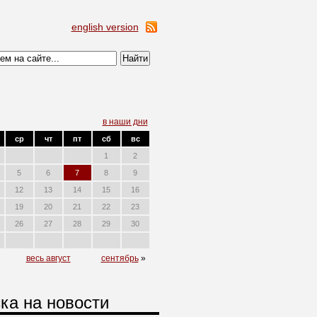
english version
в наши дни
ср
чт
пт
сб
вс
1
2
5
6
7
8
9
12
13
14
15
16
19
20
21
22
23
26
27
28
29
30
весь август
сентябрь
»
ка на новости