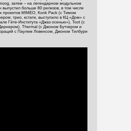
moog, затем – на легендарном модульном
н выпустил больше 80 релизов, в том числе
х проектов MIMEO, Konk Pack (с Тимом
ром; трио, кстати, выступило в КЦ «Дом» с
ле Гёте-Института «Джаз осенью»), Toot (с
ернером), Thermal (с Джоном Бутчером и
бораций с Паулем Ловенсом, Джоном Тилбури