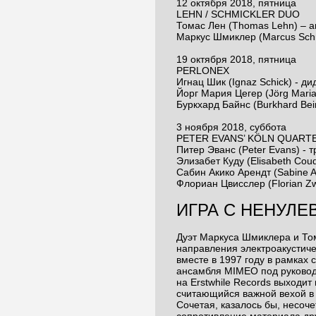
12 октября 2018, пятница
LEHN / SCHMICKLER DUO
Томас Лен (Thomas Lehn) – а
Маркус Шмиклер (Marcus Schm
19 октября 2018, пятница
PERLONEX
Игнац Шик (Ignaz Schick) - д
Йорг Мария Цегер (Jörg Maria
Буркхард Байнс (Burkhard Bei
3 ноября 2018, суббота
PETER EVANS’ KÖLN QUART
Питер Эванс (Peter Evans) - т
Элизабет Куду (Elisabeth Cou
Сабин Акико Арендт (Sabine Ak
Флориан Цвисслер (Florian Zw
ИГРА С НЕНУЛ
Дуэт Маркуса Шмиклера и Том
направления электроакустич
вместе в 1997 году в рамках 
ансамбля MIMEO под руководс
на Erstwhile Records выходит
считающийся важной вехой в
Сочетая, казалось бы, несоч