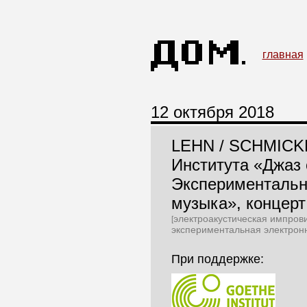
главная
12 октября 2018
LEHN / SCHMICKL
Института «Джаз 
Экспериментальн
музыка», концерт 
электроакустическая импров
[
экспериментальная электрон
При поддержке: