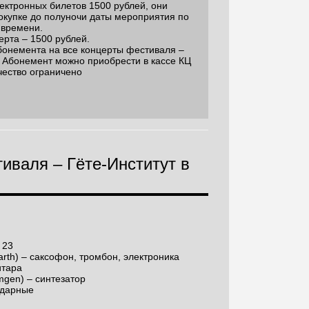
ектронных билетов 1500 рублей, они
окупке до полуночи даты мероприятия по
 времени.
церта – 1500 рублей.
бонемента на все концерты фестиваля –
 Абонемент можно приобрести в кассе КЦ
чество ограничено
иваля – Гёте-Институт в
 23
arth) – саксофон, тромбон, электроника
итара
gen) – синтезатор
ударные