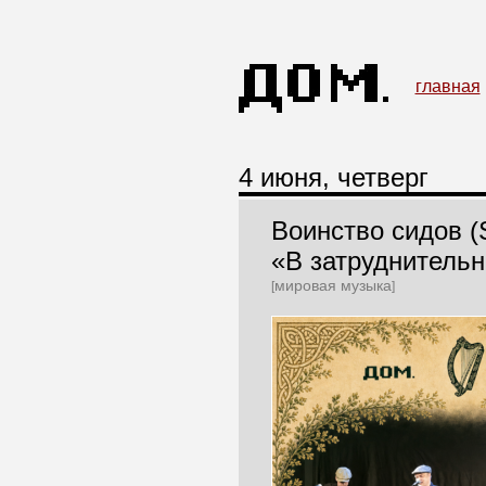
главная
4 июня, четверг
Воинство сидов (S
«В затруднитель
мировая музыка
[
]