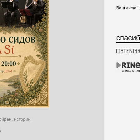
Ваш e-mail:
спасиб
ойран, истории
а