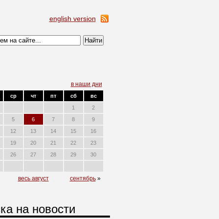
english version
в наши дни
ср
чт
пт
сб
вс
1
2
5
6
7
8
9
12
13
14
15
16
19
20
21
22
23
26
27
28
29
30
весь август
сентябрь
»
ка на новости