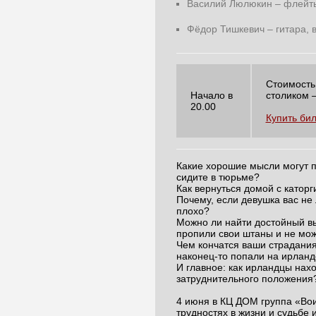
Василий Люлюкин – флейты,
Фёдор Тишкевич – гитара, 
Стоимость 
Начало в
столиком –
20.00
Купить би
Какие хорошие мысли могут п
сидите в тюрьме?
Как вернуться домой с каторг
Почему, если девушка вас не л
плохо?
Можно ли найти достойный вы
пропили свои штаны и не мо
Чем кончатся ваши страдания,
наконец-то попали на ирланд
И главное: как ирландцы нах
затруднительного положения
4 июня в КЦ ДОМ группа «Вои
трудностях в жизни и судьбе