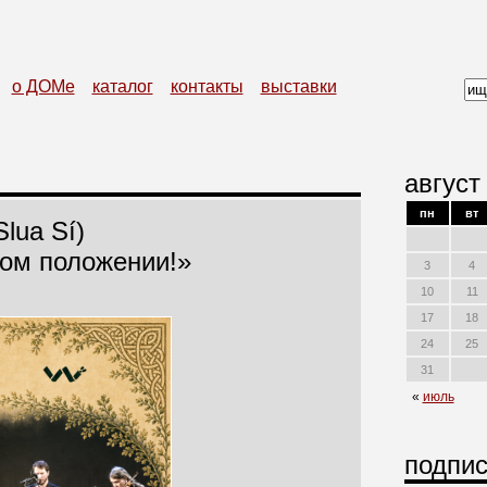
о ДОМе
каталог
контакты
выставки
август
пн
вт
lua Sí)
ном положении!»
3
4
10
11
17
18
24
25
31
«
июль
подпис