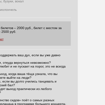
 бузуки, вокал
виолончель
билетов – 2000 руб., билет с местом за
 2500 руб.
лет
оддержать ваш дух, если вы уже давно
и, откуда вернуться невозможно?
юбит и не пускает на порог, это не всегда
ход, когда ваша тёща узнала, что вы
жете выйти на люди?
 если вы долго учились танцевать и
ский бал?
одят выход практически из любого
?
нство сидов» поёт о самых разных
 ирландца в программе большого концерта-