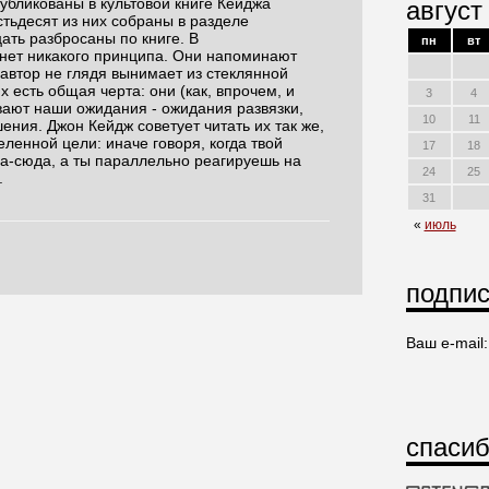
убликованы в культовой книге Кейджа
август
стьдесят из них собраны в разделе
ать разбросаны по книге. В
пн
вт
нет никакого принципа. Они напоминают
автор не глядя вынимает из стеклянной
х есть общая черта: они (как, впрочем, и
3
4
ают наши ожидания - ожидания развязки,
10
11
ния. Джон Кейдж советует читать их так же,
еленной цели: иначе говоря, когда твой
17
18
да-сюда, а ты параллельно реагируешь на
24
25
.
31
«
июль
подпис
Ваш e-mail:
спасиб