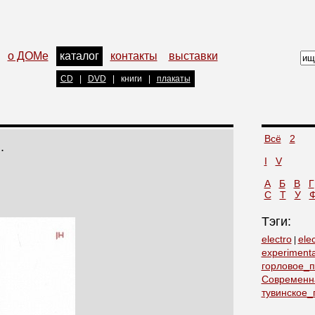
о ДОМе
каталог
контакты
выставки
CD
|
DVD
|
книги
|
плакаты
Всё
2
.
I
V
А
Б
В
Г
С
Т
У
Тэги:
electro
elec
|
experimenta
горловое_
Современн
тувинское_