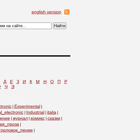
english version
Д
Е
З
И
К
М
Н
О
П
Р
Ф
Ч
Э
tronic
Experimental
|
|
l_electronic
Industrial
italia
|
|
|
пение
журнал
комикс
сказки
|
|
|
|
ая_проза
|
горловое_пение
|