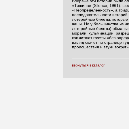
Впервые эти истории были оп
«Тишина» (Silence, 1961): ше
«Неопределенность», а тридц
последовательности историй 
лотерейные билеты, которые 
чаши. Но у большинства из ни
лотерейные билеты) обманыв
морали, кульминации, разреше
как читают газеты «без опред
взгляд скачет по странице ту
происшествия и звуки вокруг»
вернуться в каталог