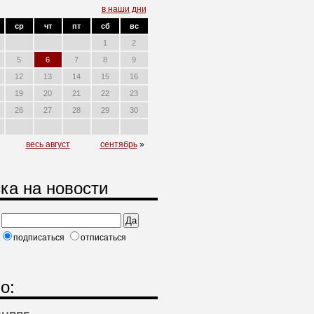
в наши дни
ср
чт
пт
сб
вс
1
2
5
6
7
8
9
12
13
14
15
16
19
20
21
22
23
26
27
28
29
30
весь август
сентябрь
»
ка на новости
подписаться
отписаться
о: