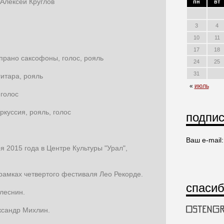
 Алексей Круглов
пн
вт
3
4
10
11
17
18
опрано саксофоны, голос, рояль
24
25
31
гитара, рояль
«
июль
 голос
ркуссия, рояль, голос
подпис
Ваш e-mail:
я 2015 года в Центре Культуры "Урал",
рамках четвертого фестиваля Лео Рекорде.
спасиб
леснин.
ксандр Михлин.