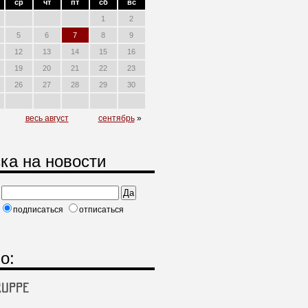
ср
чт
пт
сб
вс
1
2
5
6
7
8
9
12
13
14
15
16
19
20
21
22
23
26
27
28
29
30
весь август
сентябрь
»
ка на новости
подписаться
отписаться
о: