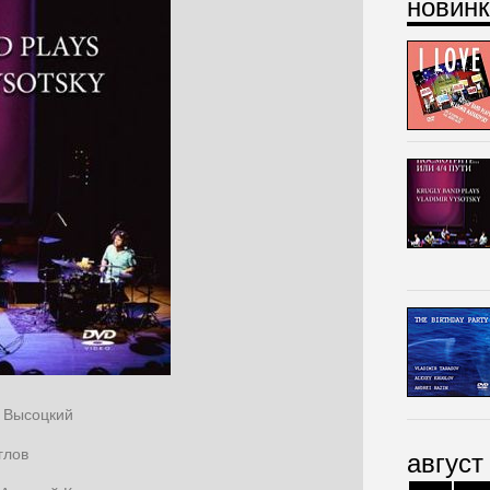
новинк
р Высоцкий
глов
август