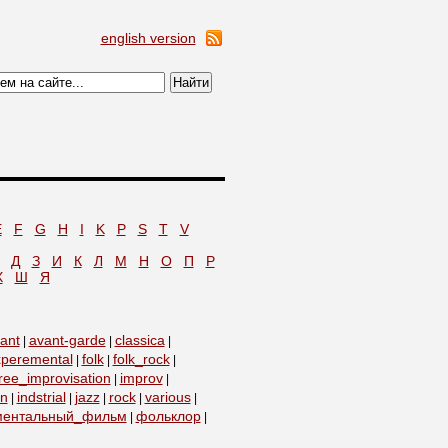
english version
E
F
G
H
I
K
P
S
T
V
Д
З
И
К
Л
М
Н
О
П
Р
Х
Ш
Я
ant
avant-garde
classica
|
|
|
peremental
folk
folk_rock
|
|
|
ree_improvisation
improv
|
|
on
indstrial
jazz
rock
various
|
|
|
|
|
ментальный_фильм
фольклор
|
|