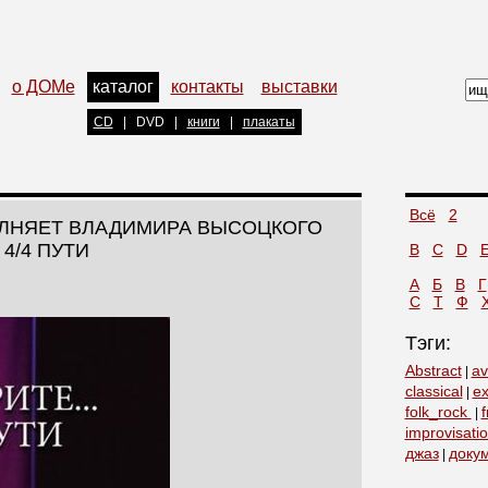
о ДОМе
каталог
контакты
выставки
CD
|
DVD
|
книги
|
плакаты
Всё
2
ОЛНЯЕТ ВЛАДИМИРА ВЫСОЦКОГО
 4/4 ПУТИ
B
C
D
А
Б
В
Г
С
Т
Ф
Тэги:
Abstract
av
|
classical
ex
|
folk_rock
f
|
improvisati
джаз
доку
|