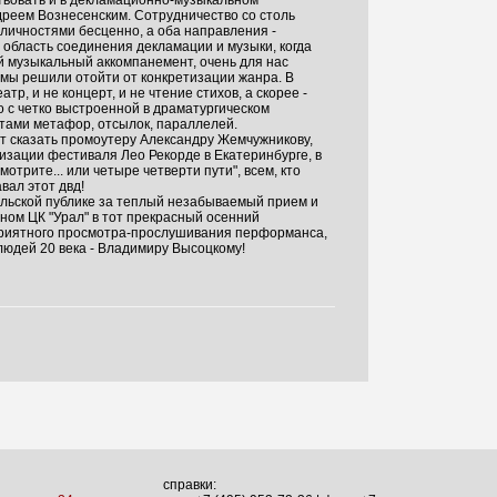
твовать и в декламационно-музыкальном
дреем Вознесенским. Сотрудничество со столь
ичностями бесценно, а оба направления -
 область соединения декламации и музыки, когда
 музыкальный аккомпанемент, очень для нас
мы решили отойти от конкретизации жанра. В
еатр, и не концерт, и не чтение стихов, а скорее -
 с четко выстроенной в драматургическом
тами метафор, отсылок, параллелей.
т сказать промоутеру Александру Жемчужникову,
низации фестиваля Лео Рекорде в Екатеринбурге, в
отрите... или четыре четверти пути", всем, кто
вал этот двд!
льской публике за теплый незабываемый прием и
ом ЦК "Урал" в тот прекрасный осенний
приятного просмотра-прослушивания перформанса,
людей 20 века - Владимиру Высоцкому!
справки: