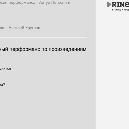
рсия перформанса - Артур Погосян и
ов, Алексей Круглов
ный перформанс по произведениям
 снится
ки?