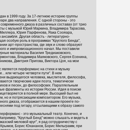
дан в 1999 году. За 17-летнюю историю группы
уаре два направления. С одной стороны - это
современного джаза в различных составах (от трио
кты с музыкой Юрий Маркина, Владимира Тарасова,
Миллера, Юрия Парфенова, Яака Соояара,
ансамбля. Другая область - литературно-
ая особую роль в программах "Круглого Бенда",
ании арт-пространства, где звук и слово образуют
кого и импровизационного начал. Мы поставили
урные материалы Василия Тредиаковского,
монтова, Владимира Маяковского, Сергея Есенина,
никова, Дмитрия Пригова, Виктора Цоя, на мои
с является перформанс на стихи и музыку
.. или четыре четверти пути". В нем
изни выдающегося человека, мыслителя, философа,
ваются творческие идеи поэта, тематически
тихов и песен, до философских. Параллельным
ые фрагменты из истории России. Идея в поиске
лицетворяется в полной мере. Высоцкий был не
ом, но и потрясающим композитором. Его музыка,
ного джаза, отображается в нашем проекте по-
песнями под гитару, отсылающими к образу самого
ерформанс - это музыкальный театр. Конечно, и
Например, "Круглый Бенд" можно слышать и видеть в
казский меловой круг", я рад сотрудничеству с
 Крымов, Борис Юхананов, Борис Мильграмм, при