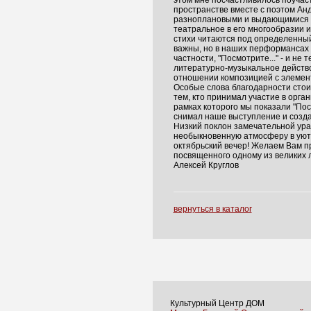
этом мне посчастливилось поучас
пространстве вместе с поэтом Ан
разноплановыми и выдающимися л
театральное в его многообразии и
стихи читаются под определенный
важны, но в наших перформансах 
частности, "Посмотрите..." - и не т
литературно-музыкальное действо
отношении композицией с элемен
Особые слова благодарности стои
тем, кто принимал участие в орга
рамках которого мы показали "Посм
снимал наше выступление и созда
Низкий поклон замечательной ура
необыкновенную атмосферу в уютн
октябрьский вечер! Желаем Вам 
посвященного одному из великих 
Алексей Круглов
вернуться в каталог
Культурный Центр ДОМ