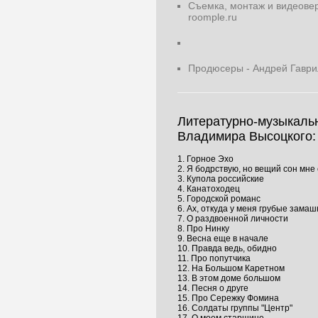
Съемка, монтаж и видеове
roomple.ru
Продюсеры - Андрей Гаврил
Литературно-музыкаль
Владимира Высоцкого:
1. Горное Эхо
2. Я бодрствую, но вещий сон мне
3. Купола российские
4. Канатоходец
5. Городской романс
6. Ах, откуда у меня грубые замаш
7. О раздвоенной личности
8. Про Нинку
9. Весна еще в начале
10. Правда ведь, обидно
11. Про попутчика
12. На Большом Каретном
13. В этом доме большом
14. Песня о друге
15. Про Сережку Фомина
16. Солдаты группы "Центр"