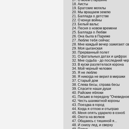
17. О моем старшине
18. Аисты
19. Братские могилы
20. Мы вращаем землю
21. Баллада о детстве
22. О конце войны
23. Белый вальс
24. Песня о новом времени
25. Баллада о Любви
26. Она была в Париже
27. Люблю тебя сейчас
28. Мне каждый вечер зажигают с
29. Моя цыганская
30. Прерванный полет
31. О фатальных датах и цифрах
32. Мне судьба - до последний чер
33. В куски разлетелася корона
34. Мой черный человек
35. Я не люблю
36. Я никогда не верил в миражи
37. Старый дом
38. Слева бесы, справа бесы
39. Спасите наши души
40. Райские яблоки
41. Письмо в передачу "Очевидно
42. Честь шахматной короны
43. Поездка в город
44. Когда я отпою и отыграю
45. Меня опять ударило в озноб
46. Охота на волков
47. Общаюсь с тишиной я...
48. И снизу лед, и сверху