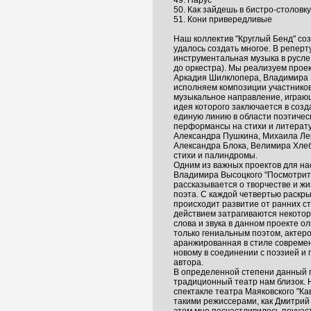
49. Парус
50. Как зайдешь в бистро-столовку
51. Кони привередливые
Наш коллектив "Круглый Бенд" соз
удалось создать многое. В реперт
инструментальная музыка в русле 
до оркестра). Мы реализуем прое
Аркадия Шилклопера, Владимира 
исполняем композиции участников 
музыкальное направление, играющ
идея которого заключается в созд
единую линию в области поэтичес
перформансы на стихи и литерат
Александра Пушкина, Михаила Лер
Александра Блока, Велимира Хлеб
стихи и палиндромы.
Одним из важных проектов для на
Владимира Высоцкого "Посмотрите.
рассказывается о творчестве и ж
поэта. С каждой четвертью раскры
происходит развитие от ранних с
действием затрагиваются некотор
слова и звука в данном проекте о
только гениальным поэтом, актер
аранжированная в стиле современ
новому в соединении с поэзией и 
автора.
В определенной степени данный п
традиционный театр нам близок. 
спектакле театра Маяковского "Кав
такими режиссерами, как Дмитрий