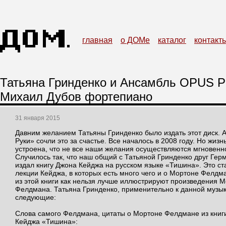
главная
о ДОМе
каталог
контакт
Татьяна Гринденко и Ансамбль OPUS
Михаил Дубов фортепиано
31 января 2015
Давним желанием Татьяны Гринденко было издать этот диск. 
Руки» сочли это за счастье. Все началось в 2008 году. Но жизнь
устроена, что не все наши желания осуществляются мгновенн
Случилось так, что наш общий с Татьяной Гринденко друг Гер
издал книгу Джона Кейджа на русском языке «Тишина». Это ст
лекции Кейджа, в которых есть много чего и о Мортоне Фелдм
из этой книги как нельзя лучше иллюстрируют произведения 
Фелдмана. Татьяна Гринденко, применительно к данной музы
следующие:
Слова самого Фелдмана, цитаты о Мортоне Фелдмане из книг
Кейджа «Тишина»: