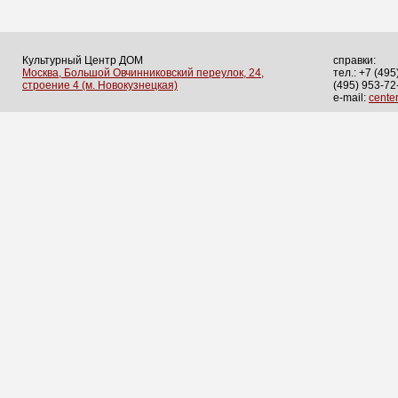
Культурный Центр ДОМ
справки:
Москва, Большой Овчинниковский переулок, 24,
тел.: +7 (495
строение 4 (м. Новокузнецкая)
(495) 953-72
e-mail:
cent