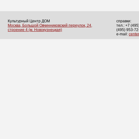
Культурный Центр ДОМ
справки:
Москва, Большой Овчинниковский переулок, 24,
тел.: +7 (495
строение 4 (м. Новокузнецкая)
(495) 953-72
e-mail:
cent