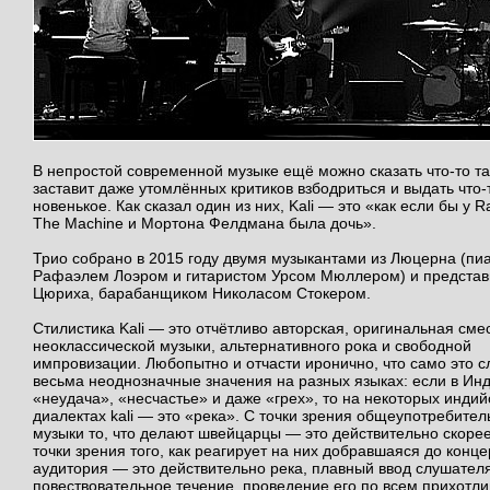
В непростой современной музыке ещё можно сказать что-то та
заставит даже утомлённых критиков взбодриться и выдать что-
новенькое. Как сказал один из них, Kali — это «как если бы у R
The Machine и Мортона Фелдмана была дочь».
Трио собрано в 2015 году двумя музыкантами из Люцерна (пи
Рафаэлем Лоэром и гитаристом Урсом Мюллером) и предста
Цюриха, барабанщиком Николасом Стокером.
Стилистика Kali — это отчётливо авторская, оригинальная сме
неоклассической музыки, альтернативного рока и свободной
импровизации. Любопытно и отчасти иронично, что само это с
весьма неоднозначные значения на разных языках: если в Инд
«неудача», «несчастье» и даже «грех», то на некоторых индий
диалектах kali — это «река». С точки зрения общеупотребител
музыки то, что делают швейцарцы — это действительно скорее
точки зрения того, как реагирует на них добравшаяся до конце
аудитория — это действительно река, плавный ввод слушателя
повествовательное течение, проведение его по всем прихотл