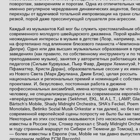
поворотам, завихрениям и порогам. Одна из отличительных че
именно регулярное чередование динамических акцентов, бе
переходы от вдумчивой тотальной импровизации на грани сл
резкой, порой даже прессингующей слушателя рок-агрессии.
Каждый из музыкантов Kali мог бы служить хрестоматийным о
современного молодого швейцарского джазмена. Порой крайн
неожиданные интересы в музыке в детстве (Лоэр, например, н
на фортепиано под влиянием блюзового пианиста «Чемпиона
Дюпри). Одно или два высших музыкальных образования в пр
заведениях (как правило, по собственному инструменту и по т
преподаванию музыки), занятия у авторитетных работающих 
педагогов (Сильви Курвуазье, Пьер Фавр, Джерри Хемингуэй, 
Пфаматтер, Кристи Доран), образовательные сессии у их име
из Нового Света (Марк Джулиана, Джим Блэк), целая россыпь
национальных и региональных премий и номинаций с собств
проектами. И, безусловно, постоянная работа в дюжине
профессиональных ансамблей, имена которых едва ли что-то 
человеку, не специализирующемуся на современном европей
«вперёдсмотрящем» джазе (Sekhmet, EKL, M.A.L.T., LAMP, Glas
Bärtsch‘s Mobile, Shady Midnight Orchestra, SHA‘s Feckel, Poem 
Monotales, Betinko Sozial Musik Orkestar и так далее), но без к
современной европейской сцены попросту не было бы как так
Некоторые из этих составов оказываются (что несколько неож
известны в России (так, Стокер проехал с Shady Midnight Orche
м году странный маршрут по Сибири от Тюмени до Томска), а
— более известны в Европе (так, Mobile не так давно выпустил
легенданом лейбле ECM Records).