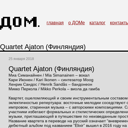
главная
о ДОМе
каталог
контакт
Quartet Ajaton (Финляндия)
25 января 2018
Quartet Ajaton (Финляндия)
Миа Симанайнен / Mia Simanainen – вокал
Кари Иконен / Kari Ikonen – синтезатор Moog
Хенрик Сандос / Henrik Sandås – бандонеон
Микко Перкола / Mikko Perkola – виола да гамба
Квартет, ошеломляющий и своим инструментальным составом
эклектичностью репертуара: восточные мелодии соседствуют с
импровом, старинная музыка – с авторскими композициями. 
участники избегают формальных и стилистических определен
музыки, приглашающей в путешествие по неизведанным прост
Название квартета в переводе на русский означает “вневреме
дебютный альбом под названием ”Elixir” вышел в 2016 году на