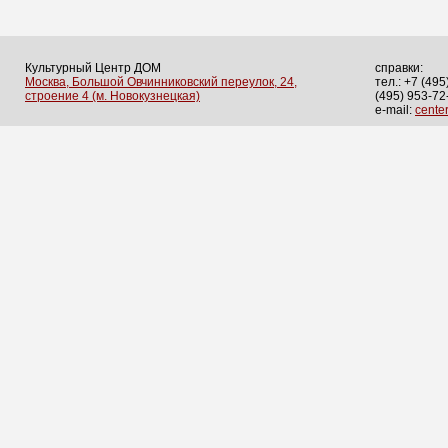
Культурный Центр ДОМ
справки:
Москва, Большой Овчинниковский переулок, 24,
тел.: +7 (495
строение 4 (м. Новокузнецкая)
(495) 953-72
e-mail:
cent