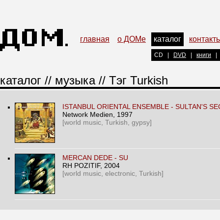
главная
о ДОМе
каталог
контакт
CD
|
DVD
|
книги
|
каталог
//
музыка
// Тэг Turkish
ISTANBUL ORIENTAL ENSEMBLE - SULTAN'S S
Network Medien
, 1997
[world music, Turkish, gypsy]
MERCAN DEDE - SU
RH POZITIF
, 2004
[world music, electronic, Turkish]