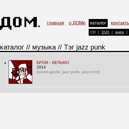
главная
о ДОМе
каталог
контакт
CD
|
DVD
|
книги
|
каталог
//
музыка
// Тэг jazz punk
БРОМ - БЕЛЬМО
2014
[avant-garde, jazz punk, jazz-core]