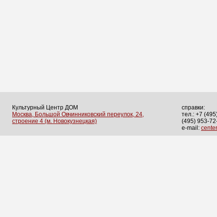
Культурный Центр ДОМ
справки:
Москва, Большой Овчинниковский переулок, 24,
тел.: +7 (495
строение 4 (м. Новокузнецкая)
(495) 953-72
e-mail:
cent