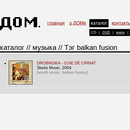
главная
о ДОМе
каталог
контакт
CD
|
DVD
|
книги
|
каталог
//
музыка
// Тэг balkan fusion
DROBINSKA - CUIE DE CIRNAT
Sketis Music
, 2004
[world music, balkan fusion]