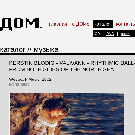
главная
о ДОМе
каталог
контакт
CD
|
DVD
|
книги
|
каталог
//
музыка
KERSTIN BLODIG - VALIVANN - RHYTHMIC BAL
FROM BOTH SIDES OF THE NORTH SEA
Westpark Music
, 2002
[world music]