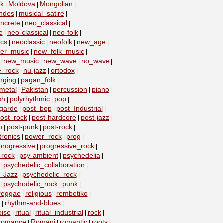
k
Moldova
Mongolian
|
|
|
ndes
musical_satire
|
|
ncrete
neo_classical
|
|
e
neo-classical
neo-folk
|
|
|
ics
neoclassic
neofolk
new_age
|
|
|
|
er_music
new_folk_music
|
|
new_music
new_wave
no_wave
|
|
|
|
e_rock
nu-jazz
ortodox
|
|
|
nging
pagan_folk
|
|
metal
Pakistan
percussion
piano
|
|
|
|
sh
polyrhythmic
pop
|
|
|
-garde
post_bop
post_Industrial
|
|
|
ost_rock
post-hardcore
post-jazz
|
|
|
n
post-punk
post-rock
|
|
|
ronics
power_rock
prog
|
|
|
progressive
progressive_rock
|
|
-rock
psy-ambient
psychedelia
|
|
|
psychedelic_collaboration
|
|
c_Jazz
psychedelic_rock
|
|
psychodelic_rock
punk
|
|
|
reggae
religious
rembetiko
|
|
|
e
rhythm-and-blues
|
|
oise
ritual
ritual_industrial
rock
|
|
|
|
romance
Romani
romantic
roots
|
|
|
|