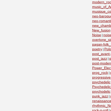
modern_roc
music_of_A
musique_co
neo-baroqu
neo-romant
new_chamb
New_fusion
Noise
nois
|
overtone_si
pagan-folk_
poetry
Poli
|
post_avant
post_jazz
p
|
post-moder
Power_Elect
prog_rock
|
progressive
psychedelic
Psychedeli
psychodelic
punk_jazz
|
renaissanc
rhythmic_N
rock-n-roll
|