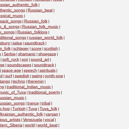
ssian_authentic_folk
|
thentic_songs
Russian_beat
|
|
ssical_music
|
ssack_songs
Russian_folk
|
|
lk_&_songs
Russian_folk_music
|
|
lk_songs
Russian_folklore
|
|
ditional_songs
russian_world_folk
|
|
sburg
salsa
saundtrack
|
|
|
n_folk
schlager
score
scottish
|
|
|
|
k
Serbia
shamanic
shoegaze
|
|
|
|
soft_rock
son
sound_art
|
|
|
|
age
soundscapes
soundtrack
|
|
|
space-age
speech
spirituals
|
|
|
|
rd
surf
swedish
swing
synth-pop
|
|
|
|
|
tango
techno
theremin
|
|
|
ing
traditional_Indian_music
|
|
_music_of_Tuva
traditional_poerty
|
|
_russian_music
|
_russian_songs
trance
tribal
|
|
|
ip-hop
Turkish
Tuva
Tuva_folk
|
|
|
|
krainian_authentic_folk
vargan
|
|
ious_artists
Venezuela
vocal
|
|
|
tern_Siberia
world
world_beat
|
|
|