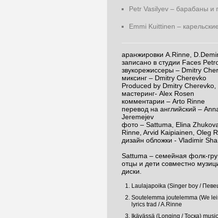
Petr Vasilyev – барабаны и
Emmi Kuittinen – карельские
аранжировки A.Rinne, D.Demi
записано в студии Faces Petro
звукорежиссеры – Dmitry Cher
миксинг – Dmitry Cherevko
Produced by Dmitry Cherevko, 
мастеринг- Alex Rosen
комментарии – Arto Rinne
перевод на английский – Anna-
Jeremejev
фото – Sattuma, Elina Zhukova,
Rinne, Arvid Kaipiainen, Oleg R
дизайн обложки - Vladimir Sh
Sattuma – семейная фолк-гру
отцы и дети совместно музиц
диски.
Laulajapoika (Singer bоу / Певец)
Soutelemma joutelemma (We leis
lyrics trad / A.Rinne
Ikävässä (Longing / Тоска) music 