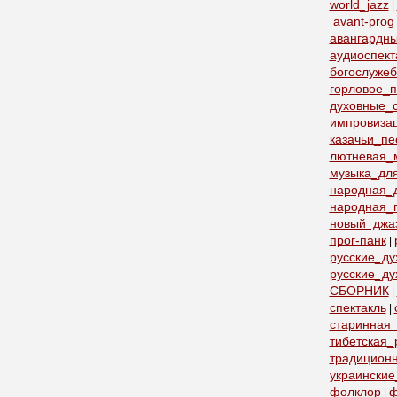
world_jazz
|
avant-prog
авангардн
аудиоспект
богослуже
горловое_
духовные_с
импровиза
казачьи_пе
лютневая_
музыка_дл
народная_
народная_
новый_джа
прог-панк
|
русские_д
русские_ду
СБОРНИК
|
спектакль
|
старинная_
тибетская_
традицион
украинские
фолклор
ф
|