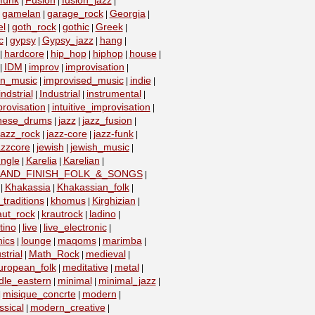
funk
Fusion
fusion_jazz
|
|
|
gamelan
garage_rock
Georgia
|
|
|
|
el
goth_rock
gothic
Greek
|
|
|
|
c
gypsy
Gypsy_jazz
hang
|
|
|
|
hardcore
hip_hop
hiphop
house
|
|
|
|
|
IDM
improv
improvisation
|
|
|
|
on_music
improvised_music
indie
|
|
|
indstrial
Industrial
instrumental
|
|
|
provisation
intuitive_improvisation
|
|
nese_drums
jazz
jazz_fusion
|
|
|
jazz_rock
jazz-core
jazz-funk
|
|
|
azzcore
jewish
jewish_music
|
|
|
ungle
Karelia
Karelian
|
|
|
_AND_FINISH_FOLK_&_SONGS
|
Khakassia
Khakassian_folk
|
|
|
traditions
khomus
Kirghizian
|
|
|
aut_rock
krautrock
ladino
|
|
|
tino
live
live_electronic
|
|
|
nics
lounge
maqoms
marimba
|
|
|
|
strial
Math_Rock
medieval
|
|
|
uropean_folk
meditative
metal
|
|
|
dle_eastern
minimal
minimal_jazz
|
|
|
misique_concrte
modern
|
|
|
sical
modern_creative
|
|