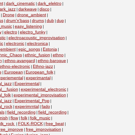
nt
dark_cinematic
dark_elektro
|
|
|
ark_jazz
darkwave
disco
|
|
|
Drone
drone_ambient
|
|
|
ss
drum'n'bass
drums
dub
dup
|
|
|
|
|
_music
easy_listening
|
|
y
electro
electro_funky
|
|
|
tic
electroacoustic_improvisation
|
|
ic
electronic
electronica
|
|
|
embient
epic_songs
Estonia
|
|
|
|
hnic_Chaos
ethnic_fusion
ethno
|
|
|
n
ethno-avangard
ethno-baroque
|
|
|
ethno-electronic
Ethno-jazz
|
|
e
European
European_folk
|
|
|
xperiemental
experimantal
|
|
l_jazz
Experimental
|
|
l__fusion
experimental_electronic
|
|
l_folk
experimental_improvisation
|
|
l_jazz
Experimental_Pop
|
|
l_rock
experimrntal
fado
|
|
|
als
field_recording
field_recording
|
|
|
nish
flow
folk
folk_music
|
|
|
|
olk_rock
FOLK-ROCK
free_beat
|
|
|
ree_improve
free_improvisation
|
|