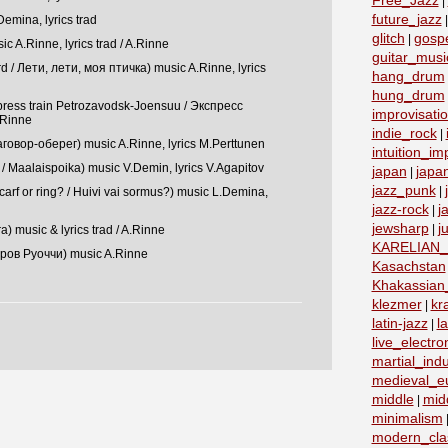
Free_Jazz
|
future_jazz
emina, lyrics trad
glitch
gosp
|
c A.Rinne, lyrics trad / A.Rinne
guitar_musi
ird / Лети, лети, моя птичка) music A.Rinne, lyrics
hang_drum
hung_drum
press train Petrozavodsk-Joensuu / Экспресс
improvisati
.Rinne
indie_rock
|
Заговор-оберег) music A.Rinne, lyrics M.Perttunen
intuition_im
 Maalaispoika) music V.Demin, lyrics V.Agapitov
japan
japa
|
jazz_punk
|
f or ring? / Huivi vai sormus?) music L.Demina,
jazz-rock
j
|
jewsharp
j
|
) music & lyrics trad / A.Rinne
KARELIAN
тров Руоччи) music A.Rinne
Kasachstan
Khakassian_
klezmer
kr
|
latin-jazz
la
|
live_electro
martial_indu
medieval_e
middle
mid
|
minimalism
modern_clas