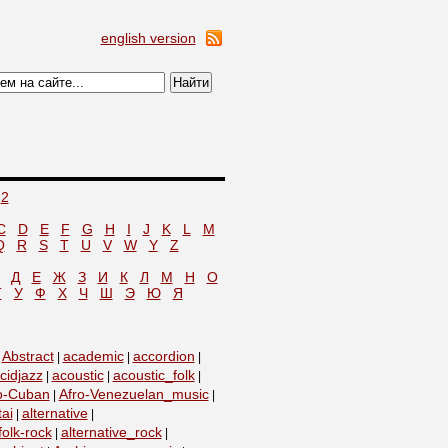
english version
2
C
D
E
F
G
H
I
J
K
L
M
Q
R
S
T
U
V
W
Y
Z
Д
Е
Ж
З
И
К
Л
М
Н
О
Т
У
Ф
Х
Ч
Ш
Э
Ю
Я
Abstract
academic
accordion
|
|
|
|
cidjazz
acoustic
acoustic_folk
|
|
|
o-Cuban
Afro-Venezuelan_music
|
|
tai
alternative
|
|
folk-rock
alternative_rock
|
|