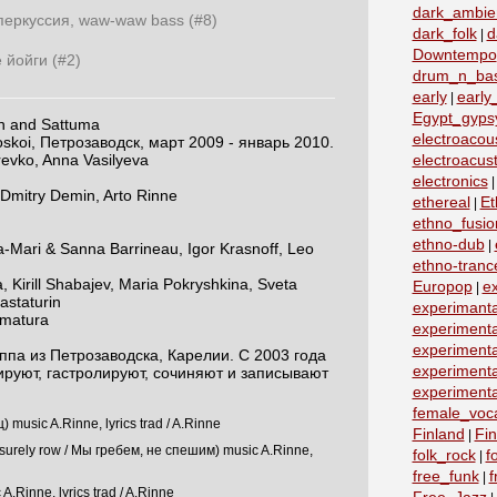
dark_ambie
 перкуссия, waw-waw bass (#8)
dark_folk
d
|
Downtempo
 йойги (#2)
drum_n_ba
early
early
|
Egypt_gyps
n and Sattuma
electroacous
skoi, Петрозаводск, март 2009 - январь 2010.
evko, Anna Vasilyeva
electroacust
electronics
Dmitry Demin, Arto Rinne
ethereal
Et
|
ethno_fusio
ethno-dub
|
Mari & Sanna Barrineau, Igor Krasnoff, Leo
ethno-tranc
 Kirill Shabajev, Maria Pokryshkina, Sveta
Europop
e
|
astaturin
experimanta
amatura
experimenta
experimenta
ппа из Петрозаводска, Карелии. С 2003 года
experimenta
ируют, гастролируют, сочиняют и записывают
experimenta
female_voc
 music A.Rinne, lyrics trad / A.Rinne
Finland
Fin
|
urely row / Мы гребем, не спешим) music A.Rinne,
folk_rock
f
|
free_funk
f
|
A.Rinne, lyrics trad / A.Rinne