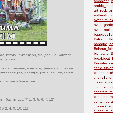
ambbient
A
|
arabic_mus
art_rock
ar
|
authentic_fo
avant_musi
avant-garde
avant-rock
|
bagpipes
b
|
Balkan_Eth
baroque
b
|
Belarus_fo
big_band
B
|
кал, бузуки, аккордеон, мандолина, кантеле,
breakbeat
|
перкуссия
Buryatia
ce
|
celtic_fusio
лейты, кларнет, волынка, флейта и флейта-
ревянный рог, мянкери, pärrä, варган, кахон
chamber
c
|
choirs
chor
|
ко, вокал и бэк-вокал
classical
co
|
comntemopr
concrete_m
contemporar
 бас-гитара (# 1, 3, 5, 6, 7, 12)
contempora
cossack_so
# 2, 4, 9, 10, 11)
cuban_musi