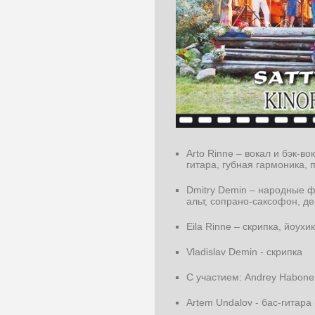
Arto Rinne – вокал и бэк-во
гитара, губная гармоника, 
Dmitry Demin – народные ф
альт, сопрано-саксофон, де
Eila Rinne – скрипка, йоухик
Vladislav Demin - скрипка
С участием: Andrey Habonen –
Artem Undalov - бас-гитара ( 