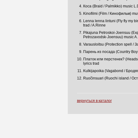
Коса (Braid / Palmikko) music L.D
Kinofilmi (Film / Кинофильм) musi
Lenna lenna lintuni (Fly fly my b
trad / A.Rinne
Pikajuna Petroskoi-Joensuu (Ex
Petrozavodsk-Joensuu) music A
Varausloitsu (Protection spell / 
Парень из посада (Country Boy /
Платок или перстенек? (Headscar
lyrics trad
Kulkijapoika (Vagabond / Бродяга
Ruočinsuari (Ruochi island / Ос
вернуться в каталог