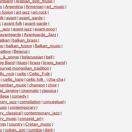
mbient
Arabian_pop_music
|
|
ic
Argentina
Armenian
art_music
|
|
|
|
t-fusion
art-jazz
art-rock
|
|
|
lk
avant
avant_garde
|
|
|
c
avant-folk
avant-garde
|
|
|
_jazz
avant-jazz
avant-prog
|
|
|
avantgarde
Avantgarde_Jazz
|
|
alkan
balkan_brass
|
|
no
balkan_fusion
Balkan_music
|
|
|
eatbox
Belarus
|
|
lk_&_songs
belarussian
bell
|
|
|
ig-Band
blues
brass
brass_band
|
|
|
|
buryat-mongolian_tradition
|
llo_rock
celtic
Celtic_Folk
|
|
|
n
celtic_harp
celtic folk
cha-cha
|
|
|
|
hamber_music
chanson
choir
|
|
|
al_singing
cinematic
classica
|
|
|
llage
comedy
|
|
ary_jazz
compilation
conceptual
|
|
|
usic
contemporary
|
|
y_classical
contemporary_jazz
|
|
ry_music
conzept_art
|
|
ngs
country
Cretan_music
|
|
|
c
cuban_son
cumbia
dark
|
|
|
|