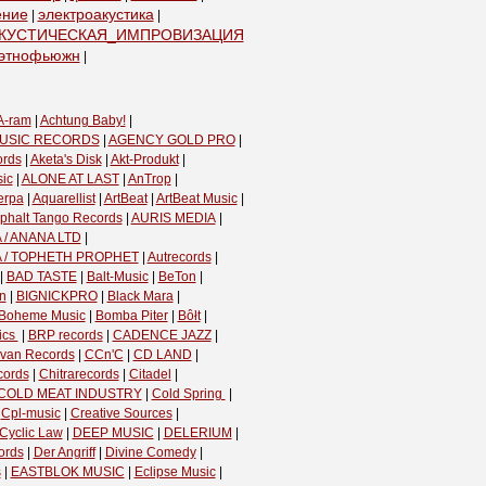
ение
электроакустика
|
|
КУСТИЧЕСКАЯ_ИМПРОВИЗАЦИЯ
|
этнофьюжн
|
A-ram
|
Achtung Baby!
|
USIC RECORDS
|
AGENCY GOLD PRO
|
ords
|
Aketa's Disk
|
Akt-Produkt
|
ic
|
ALONE AT LAST
|
AnTrop
|
erpa
|
Aquarellist
|
ArtBeat
|
ArtBeat Music
|
phalt Tango Records
|
AURIS MEDIA
|
 / ANANA LTD
|
A / TOPHETH PROPHET
|
Autrecords
|
|
BAD TASTE
|
Balt-Music
|
BeTon
|
n
|
BIGNICKPRO
|
Black Mara
|
Boheme Music
|
Bomba Piter
|
Bôłt
|
cs ‎
|
BRP records
|
CADENCE JAZZ
|
van Records
|
CCn'C
|
CD LAND
|
cords
|
Chitrarecords
|
Citadel
|
COLD MEAT INDUSTRY
|
Cold Spring ‎
|
|
Cpl-music
|
Creative Sources
|
Cyclic Law
|
DEEP MUSIC
|
DELERIUM
|
ords
|
Der Angriff
|
Divine Comedy
|
s
|
EASTBLOK MUSIC
|
Eclipse Music
|