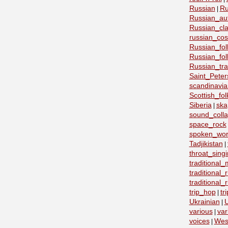
Russian
Ru
|
Russian_au
Russian_cla
russian_co
Russian_fo
Russian_fo
Russian_tra
Saint_Peter
scandinavia
Scottish_fol
Siberia
ska
|
sound_coll
space_rock
spoken_wo
Tadjikistan
|
throat_sing
traditional
traditional
traditional
trip_hop
tr
|
Ukrainian
U
|
various
var
|
voices
Wes
|