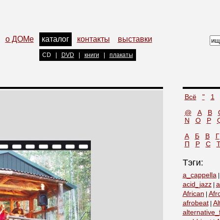
о ДОМе
каталог
контакты
выставки
CD
|
DVD
|
книги
|
плакаты
Всё
"
1
@
A
B
N
O
P
А
Б
В
Г
П
Р
С
Тэги:
a_cappella
acid_jazz
a
|
African
Afr
|
afrobeat
Al
|
alternative_