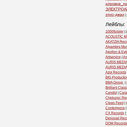
хоровое_п
ЭЛЕКТРОА
этно-джаз
|
Лейблы:
1000füssler
|
ACOUSTIC M
AKATZIA Rec
Algambra Mus
Apollon & Evt
Artservice
|
As
AURIS MEDIA
AURIS MEDI
Aziя Records
BIG Productio
BMA Group ‎
|
Brilliant Classi
Candid
|
Cara
Cheburec Re
Clean Feed
|
Contempora
CX Records
|
Denovali Rec
DOM Record