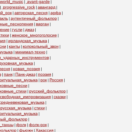
world_music
avant-garde
|
|
progressive_rock
авангард
|
|
|
ый_рок
авторская_песня
арфа
|
|
|
акль
аутентичный_фольклор
|
|
бные_песнопения
варган
|
|
пение
гусли
джаз
|
|
|
тихи
женское_многоголосие
|
|
ция
ирландская_музыка
|
|
сни
канты
колокольный_звон
|
|
|
музыка
минимал-техно
|
|
я_ударных_инструментов
|
духовная_музыка
|
песня
новая_поэзия
|
|
з
панк
Панк-джаз
поэзия
|
|
|
|
ритуальная_музыка
рок
Россия
|
|
|
уховные_песни
|
ховные_стихи
русский_фольклор
|
|
свободная_импровизация
сказки
|
|
средневековая_музыка
|
русская_музыка
стихи
|
|
ритуальная_музыка
|
ный_фольклор
|
_танцы
фолк
фолк-рок
|
|
|
ольклор
фьюжн
Хакассия
|
|
|