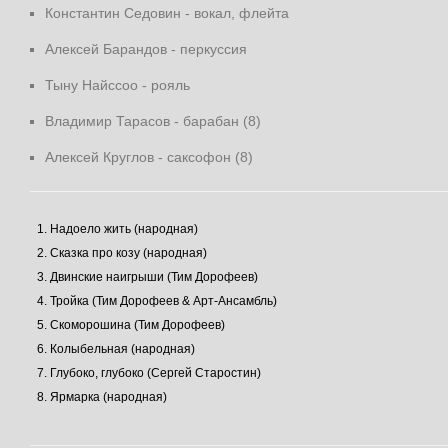
Константин Седовин - вокал, флейта
Алексей Барандов - перкуссия
Тыну Найссоо - рояль
Владимир Тарасов - барабан (8)
Алексей Круглов - саксофон (8)
Надоело жить (народная)
Сказка про козу (народная)
Двинские наигрыши (Тим Дорофеев)
Тройка (Тим Дорофеев & Арт-Ансамбль)
Скоморошина (Тим Дорофеев)
Колыбельная (народная)
Глубоко, глубоко (Сергей Старостин)
Ярмарка (народная)