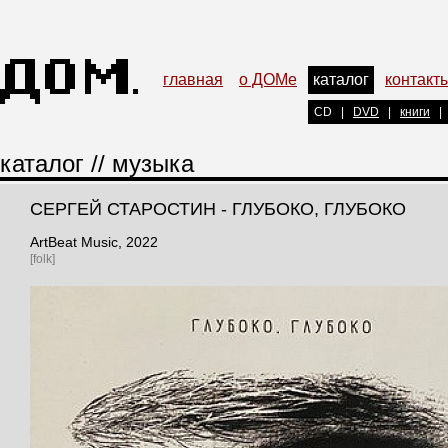
главная
о ДОМе
каталог
контакт
CD
|
DVD
|
книги
|
каталог
//
музыка
СЕРГЕЙ СТАРОСТИН - ГЛУБОКО, ГЛУБОКО
ArtBeat Music
, 2022
[folk]