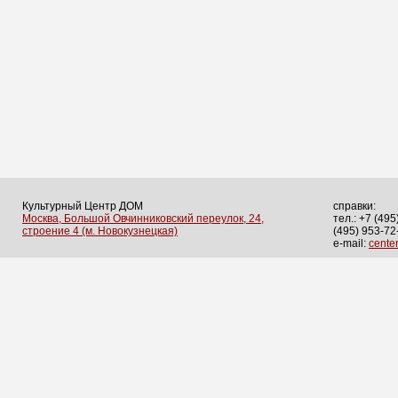
Культурный Центр ДОМ
справки:
Москва, Большой Овчинниковский переулок, 24,
тел.: +7 (495
строение 4 (м. Новокузнецкая)
(495) 953-72
e-mail:
cent