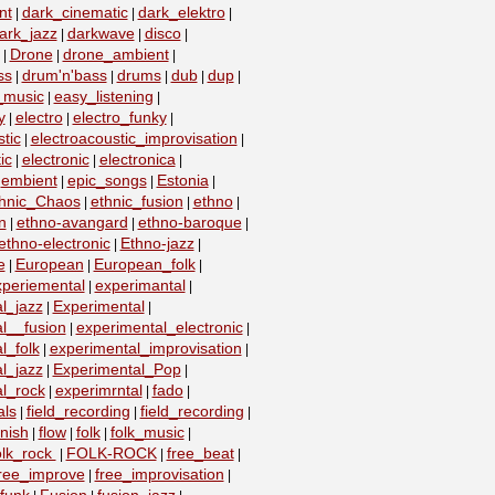
nt
dark_cinematic
dark_elektro
|
|
|
ark_jazz
darkwave
disco
|
|
|
Drone
drone_ambient
|
|
|
ss
drum'n'bass
drums
dub
dup
|
|
|
|
|
_music
easy_listening
|
|
y
electro
electro_funky
|
|
|
tic
electroacoustic_improvisation
|
|
ic
electronic
electronica
|
|
|
embient
epic_songs
Estonia
|
|
|
|
hnic_Chaos
ethnic_fusion
ethno
|
|
|
n
ethno-avangard
ethno-baroque
|
|
|
ethno-electronic
Ethno-jazz
|
|
e
European
European_folk
|
|
|
xperiemental
experimantal
|
|
l_jazz
Experimental
|
|
l__fusion
experimental_electronic
|
|
l_folk
experimental_improvisation
|
|
l_jazz
Experimental_Pop
|
|
l_rock
experimrntal
fado
|
|
|
als
field_recording
field_recording
|
|
|
nish
flow
folk
folk_music
|
|
|
|
olk_rock
FOLK-ROCK
free_beat
|
|
|
ree_improve
free_improvisation
|
|