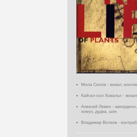
Мола Силла - вокал, конго
Кайгал-оол Ховалыг - вокал
Алексей Левин - аккордеон
хомуз, дудка, шэн
Владимир Волков - контраб