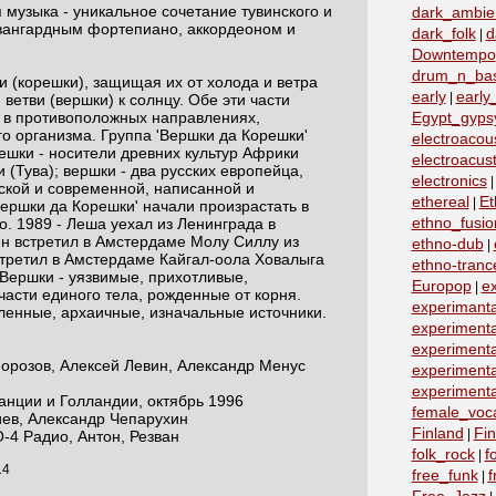
 музыка - уникальное сочетание тувинского и
dark_ambie
авангардным фортепиано, аккордеоном и
dark_folk
d
|
Downtempo
drum_n_ba
и (корешки), защищая их от холода и ветра
early
early
|
и ветви (вершки) к солнцу. Обе эти части
 в противоположных направлениях,
Egypt_gyps
о организма. Группа 'Вершки да Корешки'
electroacous
решки - носители древних культур Африки
electroacust
 (Тува); вершки - два русских европейца,
electronics
ской и современной, написанной и
ethereal
Et
|
ершки да Корешки' начали произрастать в
ethno_fusio
о. 1989 - Леша уехал из Ленинграда в
н встретил в Амстердаме Молу Силлу из
ethno-dub
|
стретил в Амстердаме Кайгал-оола Ховалыга
ethno-tranc
. Вершки - уязвимые, прихотливые,
Europop
e
|
части единого тела, рожденные от корня.
experimanta
ленные, архаичные, изначальные источники.
experimenta
experimenta
Морозов, Алексей Левин, Александр Менус
experimenta
experimenta
анции и Голландии, октябрь 1996
female_voc
ев, Александр Чепарухин
Finland
Fin
|
-4 Радио, Антон, Резван
folk_rock
f
|
14
free_funk
f
|