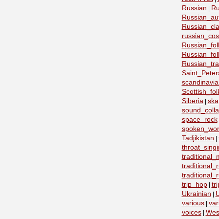
Russian
Ru
|
Russian_au
Russian_cla
russian_co
Russian_fo
Russian_fo
Russian_tra
Saint_Peter
scandinavia
Scottish_fol
Siberia
ska
|
sound_coll
space_rock
spoken_wo
Tadjikistan
|
throat_sing
traditional
traditional
traditional
trip_hop
tr
|
Ukrainian
U
|
various
var
|
voices
Wes
|