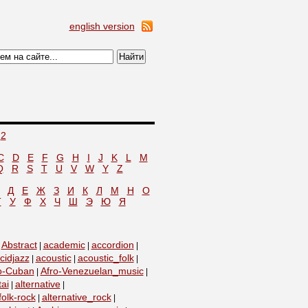
english version
2
C
D
E
F
G
H
I
J
K
L
M
Q
R
S
T
U
V
W
Y
Z
Д
Е
Ж
З
И
К
Л
М
Н
О
Т
У
Ф
Х
Ч
Ш
Э
Ю
Я
Abstract
academic
accordion
|
|
|
|
cidjazz
acoustic
acoustic_folk
|
|
|
o-Cuban
Afro-Venezuelan_music
|
|
tai
alternative
|
|
folk-rock
alternative_rock
|
|