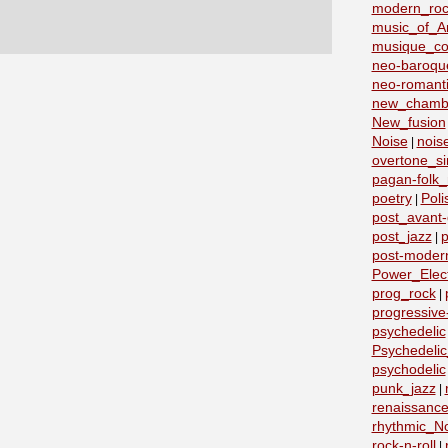
modern_roc
music_of_A
musique_co
neo-baroqu
neo-romant
new_chamb
New_fusion
Noise
nois
|
overtone_si
pagan-folk_
poetry
Poli
|
post_avant
post_jazz
p
|
post-moder
Power_Elect
prog_rock
|
progressive
psychedelic
Psychedeli
psychodelic
punk_jazz
|
renaissanc
rhythmic_N
rock-n-roll
|