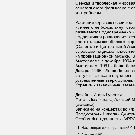
Свежая и творческая мировая
сенегальского фольклора с 
контрабасом.
Растения скрывают свои корн
и, ничего не боясь, тянут сво
развиваются одновременно и
поддерживая равновесие всег
растет таким же образом: ко
(Сенегал) и Центральной Азии
выросших на джазе, классиче
импровизационной музыке. 'В
Амстердаме в декабре 1994-г
Амстердам. 1991 - Леша Леви
Дакара. 1996 - Лешв Левин в
из Тувы. Так все и случилось
устремленные вверх органы, 
Корешки - закадычные, зазем
Дизайн - Игорь Гурович
Фото - Люк Говерс, Алексей 
(обложка)
Записано на концертах во Фр
Продюсеры - Николай Дмитри
Особая благодарность - VPRO
Настоящая жизнь растений 6: