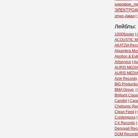
хоровое_п
ЭЛЕКТРОА
этно-джаз
|
Лейблы:
1000füssler
|
ACOUSTIC M
AKATZIA Rec
Algambra Mus
Apollon & Evt
Artservice
|
As
AURIS MEDIA
AURIS MEDI
Aziя Records
BIG Productio
BMA Group ‎
|
Brilliant Classi
Candid
|
Cara
Cheburec Re
Clean Feed
|
Contempora
CX Records
|
Denovali Rec
DOM Record