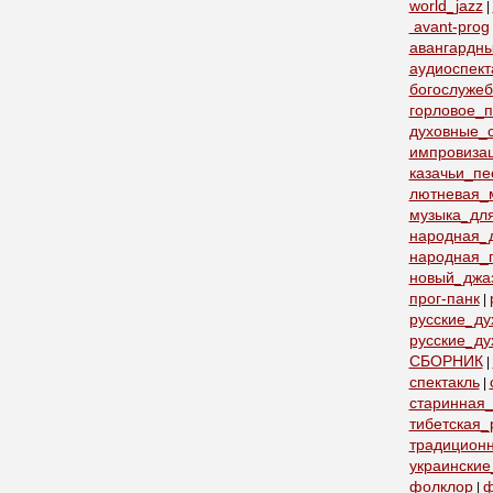
world_jazz
|
avant-prog
авангардн
аудиоспект
богослуже
горловое_
духовные_с
импровиза
казачьи_пе
лютневая_
музыка_дл
народная_
народная_
новый_джа
прог-панк
|
русские_д
русские_ду
СБОРНИК
|
спектакль
|
старинная_
тибетская_
традицион
украинские
фолклор
ф
|