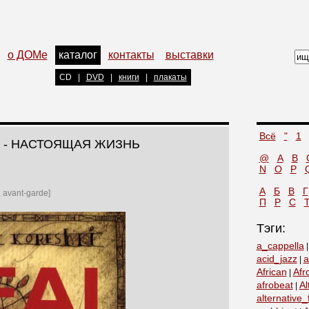
о ДОМе
каталог
контакты
выставки
CD
|
DVD
|
книги
|
плакаты
Всё
"
1
 - НАСТОЯЩАЯ ЖИЗНЬ
@
A
B
N
O
P
А
Б
В
Г
, avant-garde]
П
Р
С
Тэги:
a_cappella
acid_jazz
a
|
African
Afr
|
afrobeat
Al
|
alternative_