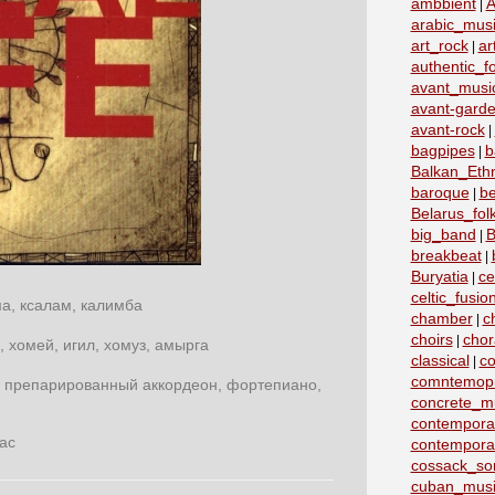
ambbient
A
|
arabic_mus
art_rock
ar
|
authentic_fo
avant_musi
avant-garde
avant-rock
|
bagpipes
b
|
Balkan_Eth
baroque
b
|
Belarus_fo
big_band
B
|
breakbeat
|
Buryatia
ce
|
celtic_fusio
ма, ксалам, калимба
chamber
c
|
choirs
chor
|
, хомей, игил, хомуз, амырга
classical
co
|
comntemopr
, препарированный аккордеон, фортепиано,
concrete_m
contemporar
ас
contempora
cossack_so
cuban_musi