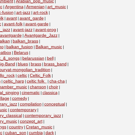
mbient
Arabian_pop_music
|
|
ic
Argentina
Armenian
art_music
|
|
|
|
t-fusion
art-jazz
art-rock
|
|
|
lk
avant
avant_garde
|
|
|
c
avant-folk
avant-garde
|
|
|
_jazz
avant-jazz
avant-prog
|
|
|
avantgarde
Avantgarde_Jazz
|
|
alkan
balkan_brass
|
|
no
balkan_fusion
Balkan_music
|
|
|
eatbox
Belarus
|
|
lk_&_songs
belarussian
bell
|
|
|
ig-Band
blues
brass
brass_band
|
|
|
|
buryat-mongolian_tradition
|
llo_rock
celtic
Celtic_Folk
|
|
|
n
celtic_harp
celtic folk
cha-cha
|
|
|
|
hamber_music
chanson
choir
|
|
|
al_singing
cinematic
classica
|
|
|
llage
comedy
|
|
ary_jazz
compilation
conceptual
|
|
|
usic
contemporary
|
|
y_classical
contemporary_jazz
|
|
ry_music
conzept_art
|
|
ngs
country
Cretan_music
|
|
|
c
cuban_son
cumbia
dark
|
|
|
|