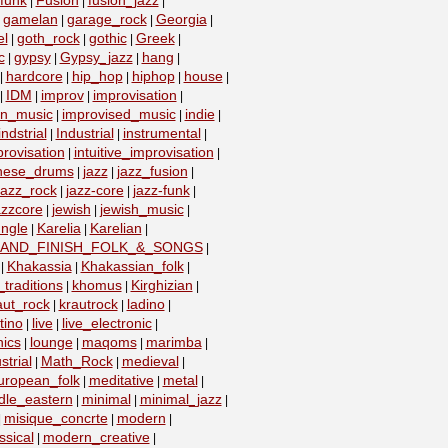
funk
Fusion
fusion_jazz
|
|
|
gamelan
garage_rock
Georgia
|
|
|
|
el
goth_rock
gothic
Greek
|
|
|
|
c
gypsy
Gypsy_jazz
hang
|
|
|
|
hardcore
hip_hop
hiphop
house
|
|
|
|
|
IDM
improv
improvisation
|
|
|
|
on_music
improvised_music
indie
|
|
|
indstrial
Industrial
instrumental
|
|
|
provisation
intuitive_improvisation
|
|
nese_drums
jazz
jazz_fusion
|
|
|
jazz_rock
jazz-core
jazz-funk
|
|
|
azzcore
jewish
jewish_music
|
|
|
ungle
Karelia
Karelian
|
|
|
_AND_FINISH_FOLK_&_SONGS
|
Khakassia
Khakassian_folk
|
|
|
traditions
khomus
Kirghizian
|
|
|
aut_rock
krautrock
ladino
|
|
|
tino
live
live_electronic
|
|
|
nics
lounge
maqoms
marimba
|
|
|
|
strial
Math_Rock
medieval
|
|
|
uropean_folk
meditative
metal
|
|
|
dle_eastern
minimal
minimal_jazz
|
|
|
misique_concrte
modern
|
|
|
sical
modern_creative
|
|