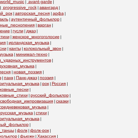
world_music
avant-garde
|
|
progressive_rock
авангард
|
|
|
ый_рок
авторская_песня
арфа
|
|
|
акль
аутентичный_фольклор
|
|
бные_песнопения
варган
|
|
пение
гусли
джаз
|
|
|
тихи
женское_многоголосие
|
|
ция
ирландская_музыка
|
|
сни
канты
колокольный_звон
|
|
|
музыка
минимал-техно
|
|
я_ударных_инструментов
|
духовная_музыка
|
песня
новая_поэзия
|
|
з
панк
Панк-джаз
поэзия
|
|
|
|
ритуальная_музыка
рок
Россия
|
|
|
уховные_песни
|
ховные_стихи
русский_фольклор
|
|
свободная_импровизация
сказки
|
|
средневековая_музыка
|
русская_музыка
стихи
|
|
ритуальная_музыка
|
ный_фольклор
|
_танцы
фолк
фолк-рок
|
|
|
ольклор
фьюжн
Хакассия
|
|
|