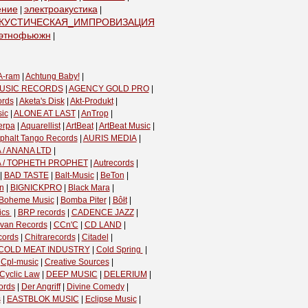
ение
электроакустика
|
|
КУСТИЧЕСКАЯ_ИМПРОВИЗАЦИЯ
|
этнофьюжн
|
A-ram
|
Achtung Baby!
|
USIC RECORDS
|
AGENCY GOLD PRO
|
ords
|
Aketa's Disk
|
Akt-Produkt
|
ic
|
ALONE AT LAST
|
AnTrop
|
erpa
|
Aquarellist
|
ArtBeat
|
ArtBeat Music
|
phalt Tango Records
|
AURIS MEDIA
|
 / ANANA LTD
|
A / TOPHETH PROPHET
|
Autrecords
|
|
BAD TASTE
|
Balt-Music
|
BeTon
|
n
|
BIGNICKPRO
|
Black Mara
|
Boheme Music
|
Bomba Piter
|
Bôłt
|
cs ‎
|
BRP records
|
CADENCE JAZZ
|
van Records
|
CCn'C
|
CD LAND
|
cords
|
Chitrarecords
|
Citadel
|
COLD MEAT INDUSTRY
|
Cold Spring ‎
|
|
Cpl-music
|
Creative Sources
|
Cyclic Law
|
DEEP MUSIC
|
DELERIUM
|
ords
|
Der Angriff
|
Divine Comedy
|
s
|
EASTBLOK MUSIC
|
Eclipse Music
|