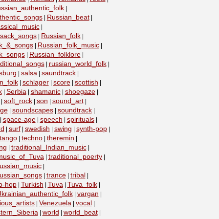
ssian_authentic_folk
|
thentic_songs
Russian_beat
|
|
ssical_music
|
ssack_songs
Russian_folk
|
|
lk_&_songs
Russian_folk_music
|
|
lk_songs
Russian_folklore
|
|
ditional_songs
russian_world_folk
|
|
sburg
salsa
saundtrack
|
|
|
n_folk
schlager
score
scottish
|
|
|
|
k
Serbia
shamanic
shoegaze
|
|
|
|
soft_rock
son
sound_art
|
|
|
|
age
soundscapes
soundtrack
|
|
|
space-age
speech
spirituals
|
|
|
|
rd
surf
swedish
swing
synth-pop
|
|
|
|
|
tango
techno
theremin
|
|
|
ing
traditional_Indian_music
|
|
_music_of_Tuva
traditional_poerty
|
|
_russian_music
|
_russian_songs
trance
tribal
|
|
|
ip-hop
Turkish
Tuva
Tuva_folk
|
|
|
|
krainian_authentic_folk
vargan
|
|
ious_artists
Venezuela
vocal
|
|
|
tern_Siberia
world
world_beat
|
|
|