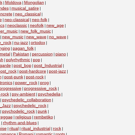
k
Moldova
Mongolian
|
|
|
ndes
musical_satire
|
|
ncrete
neo_classical
|
|
e
neo-classical
neo-folk
|
|
|
ics
neoclassic
neofolk
new_age
|
|
|
|
er_music
new_folk_music
|
|
new_music
new_wave
no_wave
|
|
|
|
e_rock
nu-jazz
ortodox
|
|
|
nging
pagan_folk
|
|
metal
Pakistan
percussion
piano
|
|
|
|
sh
polyrhythmic
pop
|
|
|
-garde
post_bop
post_Industrial
|
|
|
ost_rock
post-hardcore
post-jazz
|
|
|
n
post-punk
post-rock
|
|
|
ronics
power_rock
prog
|
|
|
progressive
progressive_rock
|
|
-rock
psy-ambient
psychedelia
|
|
|
psychedelic_collaboration
|
|
c_Jazz
psychedelic_rock
|
|
psychodelic_rock
punk
|
|
|
reggae
religious
rembetiko
|
|
|
e
rhythm-and-blues
|
|
oise
ritual
ritual_industrial
rock
|
|
|
|
romance
Romani
romantic
roots
|
|
|
|