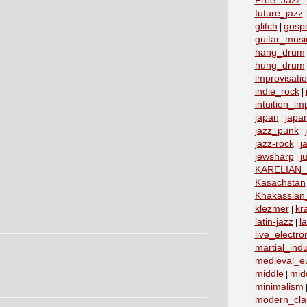
Free_Jazz
|
future_jazz
glitch
gosp
|
guitar_musi
hang_drum
hung_drum
improvisati
indie_rock
|
intuition_im
japan
japa
|
jazz_punk
|
jazz-rock
j
|
jewsharp
j
|
KARELIAN
Kasachstan
Khakassian_
klezmer
kr
|
latin-jazz
la
|
live_electro
martial_indu
medieval_e
middle
mid
|
minimalism
modern_clas